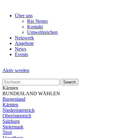
Skip
to
Über uns
the
Rio Negro
content
Kontakt
Umweltzeichen
Netzwerk
Angebote
News
Events
Aktiv werden
Kärnten
BUNDESLAND WÄHLEN
Burgenland
Kärnten
Niederösterreich
Oberösterreich
Salzburg
Steiermark
Tirol
Vorarlberg