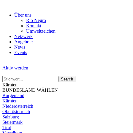
Skip
to
Über uns
the
Rio Negro
content
Kontakt
Umweltzeichen
Netzwerk
Angebote
News
Events
Aktiv werden
Kärnten
BUNDESLAND WÄHLEN
Burgenland
Kärnten
Niederösterreich
Oberösterreich
Salzburg
Steiermark
Tirol
Vorarlberg