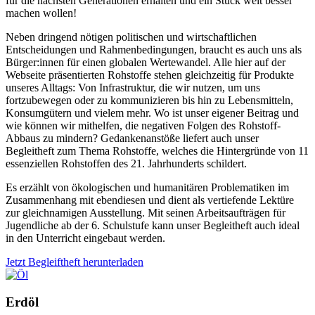
für die nächsten Generationen erhalten und ein Stück weit besser
machen wollen!
Neben dringend nötigen politischen und wirtschaftlichen
Entscheidungen und Rahmenbedingungen, braucht es auch uns als
Bürger:innen für einen globalen Wertewandel. Alle hier auf der
Webseite präsentierten Rohstoffe stehen gleichzeitig für Produkte
unseres Alltags: Von Infrastruktur, die wir nutzen, um uns
fortzubewegen oder zu kommunizieren bis hin zu Lebensmitteln,
Konsumgütern und vielem mehr. Wo ist unser eigener Beitrag und
wie können wir mithelfen, die negativen Folgen des Rohstoff-
Abbaus zu mindern? Gedankenanstöße liefert auch unser
Begleitheft zum Thema Rohstoffe, welches die Hintergründe von 11
essenziellen Rohstoffen des 21. Jahrhunderts schildert.
Es erzählt von ökologischen und humanitären Problematiken im
Zusammenhang mit ebendiesen und dient als vertiefende Lektüre
zur gleichnamigen Ausstellung. Mit seinen Arbeitsaufträgen für
Jugendliche ab der 6. Schulstufe kann unser Begleitheft auch ideal
in den Unterricht eingebaut werden.
Jetzt Begleiftheft herunterladen
Erdöl