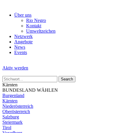
Skip
to
Über uns
the
Rio Negro
content
Kontakt
Umweltzeichen
Netzwerk
Angebote
News
Events
Aktiv werden
Kärnten
BUNDESLAND WÄHLEN
Burgenland
Kärnten
Niederösterreich
Oberösterreich
Salzburg
Steiermark
Tirol
Vorarlberg