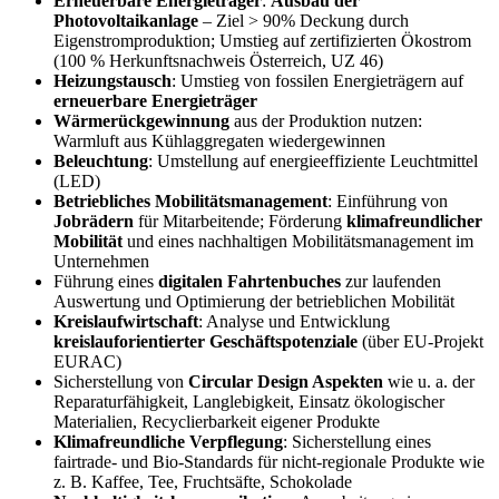
Erneuerbare Energieträger
:
Ausbau der
Photovoltaikanlage
– Ziel > 90% Deckung durch
Eigenstromproduktion;
Umstieg auf zertifizierten Ökostrom
(100 % Herkunftsnachweis Österreich, UZ 46)
Heizungstausch
: Umstieg von fossilen Energieträgern auf
erneuerbare Energieträger
Wärmerückgewinnung
aus der Produktion nutzen:
Warmluft aus Kühlaggregaten wiedergewinnen
Beleuchtung
: Umstellung auf energieeffiziente Leuchtmittel
(LED)
Betriebliches Mobilitätsmanagement
:
Einführung von
Jobrädern
für Mitarbeitende;
Förderung
klimafreundlicher
Mobilität
und eines nachhaltigen Mobilitätsmanagement im
Unternehmen
Führung eines
digitalen Fahrtenbuches
zur laufenden
Auswertung und Optimierung der betrieblichen Mobilität
Kreislaufwirtschaft
:
Analyse und Entwicklung
kreislauforientierter Geschäftspotenziale
(über EU-Projekt
EURAC)
Sicherstellung von
Circular Design Aspekten
wie u. a. der
Reparaturfähigkeit, Langlebigkeit, Einsatz ökologischer
Materialien, Recyclierbarkeit eigener Produkte
Klimafreundliche Verpflegung
:
Sicherstellung eines
fairtrade- und Bio-Standards für nicht-regionale Produkte wie
z. B. Kaffee, Tee, Fruchtsäfte, Schokolade