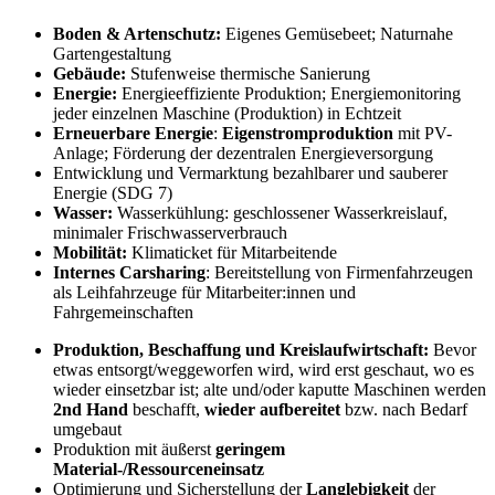
Boden & Artenschutz:
Eigenes Gemüsebeet;
Naturnahe
Gartengestaltung
Gebäude:
Stufenweise thermische Sanierung
Energie:
Energieeffiziente Produktion;
Energiemonitoring
jeder einzelnen Maschine (Produktion) in Echtzeit
Erneuerbare Energie
:
Eigenstromproduktion
mit PV-
Anlage;
Förderung der dezentralen Energieversorgung
Entwicklung und Vermarktung bezahlbarer und sauberer
Energie (SDG 7)
Wasser:
Wasserkühlung: geschlossener Wasserkreislauf,
minimaler Frischwasserverbrauch
Mobilität:
Klimaticket für Mitarbeitende
Internes Carsharing
: Bereitstellung von Firmenfahrzeugen
als Leihfahrzeuge für Mitarbeiter:innen
und
Fahrgemeinschaften
Produktion, Beschaffung und Kreislaufwirtschaft:
Bevor
etwas entsorgt/weggeworfen wird, wird erst geschaut, wo es
wieder einsetzbar ist;
alte und/oder kaputte Maschinen werden
2nd Hand
beschafft,
wieder aufbereitet
bzw. nach Bedarf
umgebaut
Produktion mit äußerst
geringem
Material-/Ressourceneinsatz
Optimierung und Sicherstellung der
Langlebigkeit
der