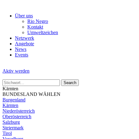
Skip
to
Über uns
the
Rio Negro
content
Kontakt
Umweltzeichen
Netzwerk
Angebote
News
Events
Aktiv werden
Kärnten
BUNDESLAND WÄHLEN
Burgenland
Kärnten
Niederösterreich
Oberösterreich
Salzburg
Steiermark
Tirol
Vorarlberg