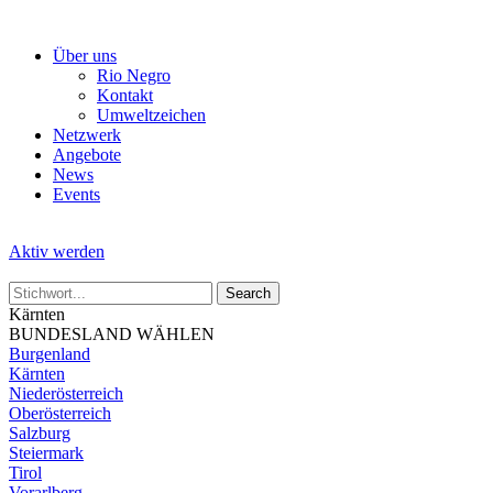
Skip
to
Über uns
the
Rio Negro
content
Kontakt
Umweltzeichen
Netzwerk
Angebote
News
Events
Aktiv werden
Kärnten
BUNDESLAND WÄHLEN
Burgenland
Kärnten
Niederösterreich
Oberösterreich
Salzburg
Steiermark
Tirol
Vorarlberg