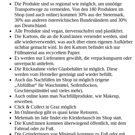
Die Produkte sind so regional wie möglich, um unnötige
Transportwege zu vermeiden. Von den 180 Produkten im
Shop (und auch online) kommen 30% aus der Steiermark,
30% aus anderen österreichischen Bundesländern und 30%
aus Deutschland.
Alle Produkte sind vegan, tierversuchsfrei und plastikfrei.
Die Kartons, die an die Kund:innen versendet werden, sind
alle wiederverwendet, was auch über einen eigenen Aufkleber
sichtbar gemacht wird. In den Kartons befindet sich nur
Füllmaterial aus recyceltem Papier.
Es werden nur Lieferanten gewählt, die verpackungsarm oder
unverpackt anliefern.
Die Rücknahme vieler Glasbehälter ist möglich. Diese
werden vom Hersteller gereinigt und wieder befüllt.
Auch das Nachfüllen im Shop ist möglich (eigene
„Abfüllbar“ für Waschmittel, Seifenflocken,
Geschirrspülmittel und vieles mehr).
Auch online kann man Nachfüllprodukte, wie Makeup,
erwerben.
Click & Collect in Graz möglich
Im Onlineshop gibt es quasi keine Retouren.
Mehrmals im Jahr findet ein Kleidertausch im Shop statt.
Die Kund:innen kommen überwiegend öffentlich, mit dem
Fahrrad oder zu Fuß.
Die Gründerinnen von Minimali kommen zu Fuß oder mit