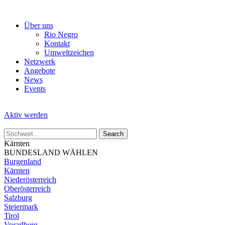
Skip
to
Über uns
the
Rio Negro
content
Kontakt
Umweltzeichen
Netzwerk
Angebote
News
Events
Aktiv werden
Kärnten
BUNDESLAND WÄHLEN
Burgenland
Kärnten
Niederösterreich
Oberösterreich
Salzburg
Steiermark
Tirol
Vorarlberg