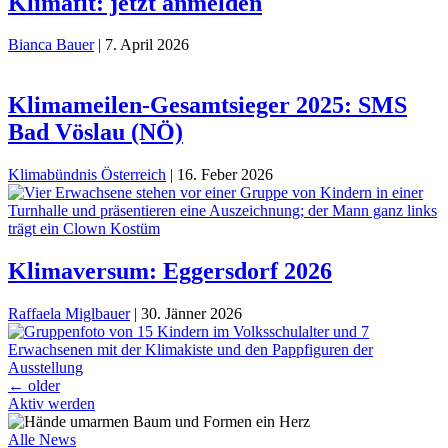
Klimafit: jetzt anmelden
Bianca Bauer
|
7. April 2026
Klimameilen-Gesamtsieger 2025: SMS
Bad Vöslau (NÖ)
Klimabündnis Österreich
|
16. Feber 2026
Klimaversum: Eggersdorf 2026
Raffaela Miglbauer
|
30. Jänner 2026
Beitragsnavigation
←
older
Aktiv werden
Alle News