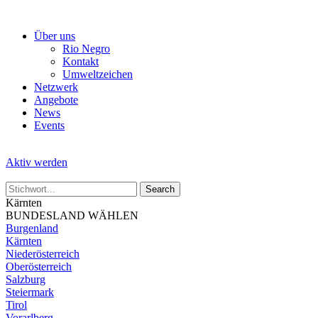
Skip
to
Über uns
the
Rio Negro
content
Kontakt
Umweltzeichen
Netzwerk
Angebote
News
Events
Aktiv werden
Kärnten
BUNDESLAND WÄHLEN
Burgenland
Kärnten
Niederösterreich
Oberösterreich
Salzburg
Steiermark
Tirol
Vorarlberg