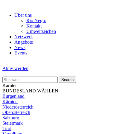
Skip
to
Über uns
the
Rio Negro
content
Kontakt
Umweltzeichen
Netzwerk
Angebote
News
Events
Aktiv werden
Kärnten
BUNDESLAND WÄHLEN
Burgenland
Kärnten
Niederösterreich
Oberösterreich
Salzburg
Steiermark
Tirol
Vorarlberg