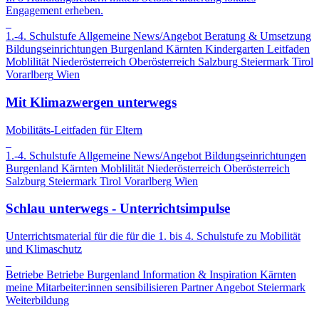
Engagement erheben.
1.-4. Schulstufe
Allgemeine News/Angebot
Beratung & Umsetzung
Bildungseinrichtungen
Burgenland
Kärnten
Kindergarten
Leitfaden
Moblilität
Niederösterreich
Oberösterreich
Salzburg
Steiermark
Tirol
Vorarlberg
Wien
Mit Klimazwergen unterwegs
Mobilitäts-Leitfaden für Eltern
1.-4. Schulstufe
Allgemeine News/Angebot
Bildungseinrichtungen
Burgenland
Kärnten
Moblilität
Niederösterreich
Oberösterreich
Salzburg
Steiermark
Tirol
Vorarlberg
Wien
Schlau unterwegs - Unterrichtsimpulse
Unterrichtsmaterial für die für die 1. bis 4. Schulstufe zu Mobilität
und Klimaschutz
Betriebe
Betriebe
Burgenland
Information & Inspiration
Kärnten
meine Mitarbeiter:innen sensibilisieren
Partner Angebot
Steiermark
Weiterbildung