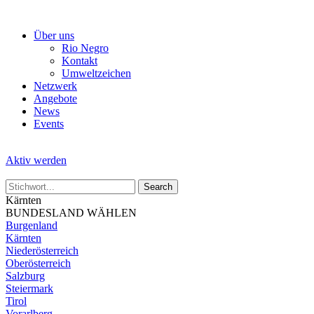
Skip
to
Über uns
the
Rio Negro
content
Kontakt
Umweltzeichen
Netzwerk
Angebote
News
Events
Aktiv werden
Kärnten
BUNDESLAND WÄHLEN
Burgenland
Kärnten
Niederösterreich
Oberösterreich
Salzburg
Steiermark
Tirol
Vorarlberg