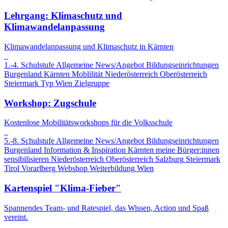
Lehrgang: Klimaschutz und
Klimawandelanpassung
Klimawandelanpassung und Klimaschutz in Kärnten
1.-4. Schulstufe
Allgemeine News/Angebot
Bildungseinrichtungen
Burgenland
Kärnten
Moblilität
Niederösterreich
Oberösterreich
Steiermark
Typ
Wien
Zielgruppe
Workshop: Zugschule
Kostenlose Mobilitätsworkshops für die Volksschule
5.-8. Schulstufe
Allgemeine News/Angebot
Bildungseinrichtungen
Burgenland
Information & Inspiration
Kärnten
meine Bürger:innen
sensibilisieren
Niederösterreich
Oberösterreich
Salzburg
Steiermark
Tirol
Vorarlberg
Webshop
Weiterbildung
Wien
Kartenspiel "Klima-Fieber"
Spannendes Team- und Ratespiel, das Wissen, Action und Spaß
vereint.