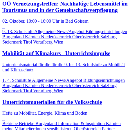
OÖ Vernetzungstreffen: Nachhaltige Lebensmittel im
Tourismus und in der Gemeinschaftsverpflegung
02. Oktober, 10:00 - 16:00 Uhr in Bad Goisern
9.-13. Schulstufe
Allgemeine News/Angebot
Bildungseinrichtungen
Burgenland
Kärnten
Niederösterreich
Oberösterreich
Salzburg
Steiermark
Tirol
Vorarlberg
Wien
Mobilität auf Klimakurs - Unterrichtsimpulse
Unterrichtsmaterial für die für die 9. bis 13. Schulstufe zu Mobilität
und Klimaschutz
1.-4. Schulstufe
Allgemeine News/Angebot
Bildungseinrichtungen
Burgenland
Kärnten
Niederösterreich
Oberösterreich
Salzburg
Steiermark
Tirol
Vorarlberg
Wien
Unterrichtsmaterialien für die Volksschule
Hefte zu Mobilität, Energie, Klima und Boden
Betriebe
Betriebe
Burgenland
Information & Inspiration
Kärnten
meine Mitarbeiter:innen sensibilisieren
Oberösterreich
Partner