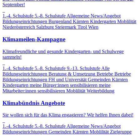
September!
1.-4. Schulstufe
5.-8. Schulstufe
Allgemeine News/Angebot
Bildungseinrichtungen
Burgenland
Kärnten
Kindergarten
Moblilität
Niederösterreich
Salzburg
Steiermark
Tirol
Wien
Klimameilen-Kampagne
Klimafreundliche und gesunde Kindergarten- und Schulwege
sammeln!
1.-4. Schulstufe
5.-8. Schulstufe
9.-13. Schulstufe
Alle
Bildungseinrichtungen
Beratung & Umsetzung
Betriebe
Betriebe
Bildungseinrichtungen
FH und Universität
Gemeinden
Kärnten
Kindergarten
meine Bürger:innen sensibilisieren
meine
Mitarbeiter:innen sensibilisieren
Moblilität
Weiterbildung
Klimabündnis Angebote
Sie wollen sich für das Klima engagieren? Wir helfen Ihnen dabei!
1.-4. Schulstufe
5.-8. Schulstufe
Allgemeine News/Angebot
Bildungseinrichtungen
Gemeinden
Kärnten
Moblilität
Zielgruppe