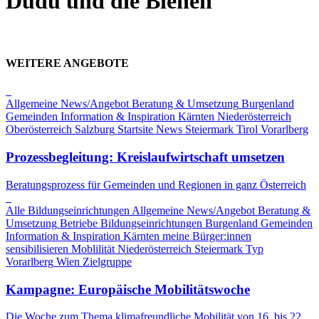
Dudu und die Bienen
WEITERE ANGEBOTE
Allgemeine News/Angebot
Beratung & Umsetzung
Burgenland
Gemeinden
Information & Inspiration
Kärnten
Niederösterreich
Oberösterreich
Salzburg
Startsite News
Steiermark
Tirol
Vorarlberg
Prozessbegleitung: Kreislaufwirtschaft umsetzen
Beratungsprozess für Gemeinden und Regionen in ganz Österreich
Alle Bildungseinrichtungen
Allgemeine News/Angebot
Beratung &
Umsetzung
Betriebe
Bildungseinrichtungen
Burgenland
Gemeinden
Information & Inspiration
Kärnten
meine Bürger:innen
sensibilisieren
Moblilität
Niederösterreich
Steiermark
Typ
Vorarlberg
Wien
Zielgruppe
Kampagne: Europäische Mobilitätswoche
Die Woche zum Thema klimafreundliche Mobilität von 16. bis 22.