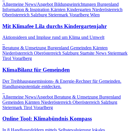
Allgemeine News/Angebot
Bildungseinrichtungen
Burgenland
Information & Inspiration
Kärnten
Kindergarten
Niederösterreich
Oberösterreich
Salzburg
Steiermark
Vorarlberg
Wien
Mit Klimafee Lila durchs Kindergartenjahr
Aktionsideen und Impluse rund um Klima und Umwelt
Beratung & Umsetzung
Burgenland
Gemeinden
Kärnten
Niederösterreich
Oberösterreich
Salzburg
Startsite News
Steiermark
Tirol
Vorarlberg
KlimaBilanz für Gemeinden
Der Treibhausgasemissions- & Energie-Rechner für Gemeinden.
Handlungspotentiale entdecken.
Allgemeine News/Angebot
Beratung & Umsetzung
Burgenland
Gemeinden
Kärnten
Niederösterreich
Oberösterreich
Salzburg
Steiermark
Tirol
Vorarlberg
Online Tool: Klimabündnis Kompass
In 8 Handlungsfeldern mittels Selbstevaluierung lokales