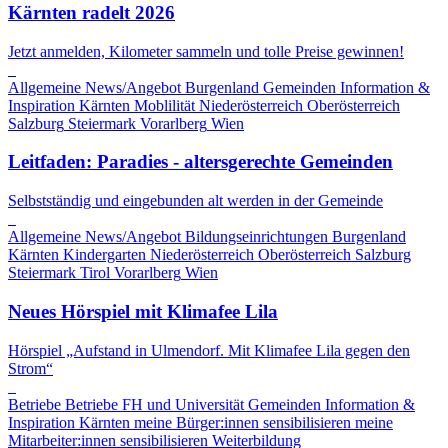
Kärnten radelt 2026
Jetzt anmelden, Kilometer sammeln und tolle Preise gewinnen!
Allgemeine News/Angebot
Burgenland
Gemeinden
Information &
Inspiration
Kärnten
Moblilität
Niederösterreich
Oberösterreich
Salzburg
Steiermark
Vorarlberg
Wien
Leitfaden: Paradies - altersgerechte Gemeinden
Selbstständig und eingebunden alt werden in der Gemeinde
Allgemeine News/Angebot
Bildungseinrichtungen
Burgenland
Kärnten
Kindergarten
Niederösterreich
Oberösterreich
Salzburg
Steiermark
Tirol
Vorarlberg
Wien
Neues Hörspiel mit Klimafee Lila
Hörspiel „Aufstand in Ulmendorf. Mit Klimafee Lila gegen den
Strom“
Betriebe
Betriebe
FH und Universität
Gemeinden
Information &
Inspiration
Kärnten
meine Bürger:innen sensibilisieren
meine
Mitarbeiter:innen sensibilisieren
Weiterbildung