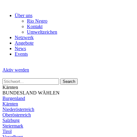
Skip
to
Über uns
the
Rio Negro
content
Kontakt
Umweltzeichen
Netzwerk
Angebote
News
Events
Aktiv werden
Kärnten
BUNDESLAND WÄHLEN
Burgenland
Kärnten
Niederösterreich
Oberösterreich
Salzburg
Steiermark
Tirol
Vorarlberg