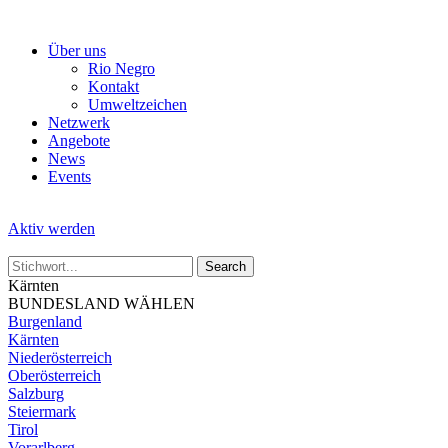
Skip
to
Über uns
the
Rio Negro
content
Kontakt
Umweltzeichen
Netzwerk
Angebote
News
Events
Aktiv werden
Kärnten
BUNDESLAND WÄHLEN
Burgenland
Kärnten
Niederösterreich
Oberösterreich
Salzburg
Steiermark
Tirol
Vorarlberg