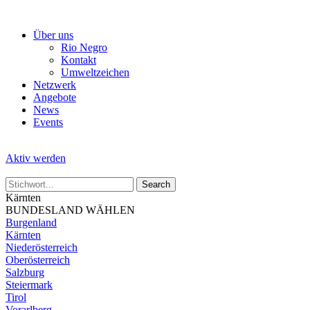
Skip
to
Über uns
the
Rio Negro
content
Kontakt
Umweltzeichen
Netzwerk
Angebote
News
Events
Aktiv werden
Kärnten
BUNDESLAND WÄHLEN
Burgenland
Kärnten
Niederösterreich
Oberösterreich
Salzburg
Steiermark
Tirol
Vorarlberg