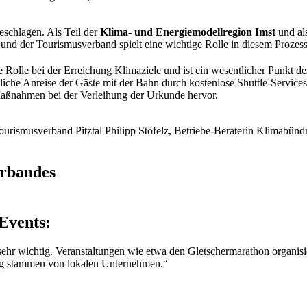
eschlagen. Als Teil der
Klima- und Energiemodellregion Imst
und al
 und der Tourismusverband spielt eine wichtige Rolle in diesem Prozess
le Rolle bei der Erreichung Klimaziele und ist ein wesentlicher Punkt der
iche Anreise der Gäste mit der Bahn durch kostenlose Shuttle-Services 
 Maßnahmen bei der Verleihung der Urkunde hervor.
smusverband Pitztal Philipp Stöfelz, Betriebe-Beraterin Klimabündnis
erbandes
 Events:
t, sehr wichtig. Veranstaltungen wie etwa den Gletschermarathon organ
g stammen von lokalen Unternehmen.“