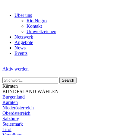
Skip
to
Über uns
the
Rio Negro
content
Kontakt
Umweltzeichen
Netzwerk
Angebote
News
Events
Aktiv werden
Kärnten
BUNDESLAND WÄHLEN
Burgenland
Kärnten
Niederösterreich
Oberösterreich
Salzburg
Steiermark
Tirol
Vorarlberg