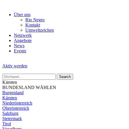
Skip
to
Über uns
the
Rio Negro
content
Kontakt
Umweltzeichen
Netzwerk
Angebote
News
Events
Aktiv werden
Kärnten
BUNDESLAND WÄHLEN
Burgenland
Kärnten
Niederösterreich
Oberösterreich
Salzburg
Steiermark
Tirol
Vorarlberg