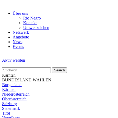
Skip
to
Über uns
the
Rio Negro
content
Kontakt
Umweltzeichen
Netzwerk
Angebote
News
Events
Aktiv werden
Kärnten
BUNDESLAND WÄHLEN
Burgenland
Kärnten
Niederösterreich
Oberösterreich
Salzburg
Steiermark
Tirol
Vorarlberg