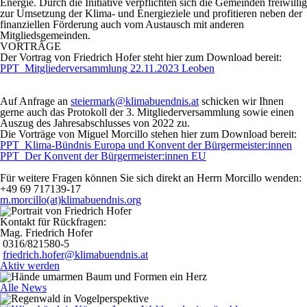
Energie. Durch die Initiative verpflichten sich die Gemeinden freiwillig
zur Umsetzung der Klima- und Energieziele und profitieren neben der
finanziellen Förderung auch vom Austausch mit anderen
Mitgliedsgemeinden.
VORTRÄGE
Der Vortrag von
Friedrich Hofer
steht hier zum Download bereit:
PPT_Mitgliederversammlung 22.11.2023 Leoben
Auf Anfrage an
steiermark@klimabuendnis.at
schicken wir Ihnen
gerne auch das
Protokoll der 3. Mitgliederversammlung
sowie einen
Auszug des
Jahresabschlusses von 2022
zu.
Die Vorträge von
Miguel Morcillo
stehen hier zum Download bereit:
PPT_Klima-Bündnis Europa und Konvent der Bürgermeister:innen
PPT_Der Konvent der Bürgermeister:innen EU
Für weitere Fragen können Sie sich direkt an Herrn Morcillo wenden:
+49 69 717139-17
m.morcillo(at)klimabuendnis.org
Kontakt für Rückfragen:
Mag. Friedrich Hofer
0316/821580-5
friedrich.hofer@klimabuendnis.at
Aktiv werden
Alle News