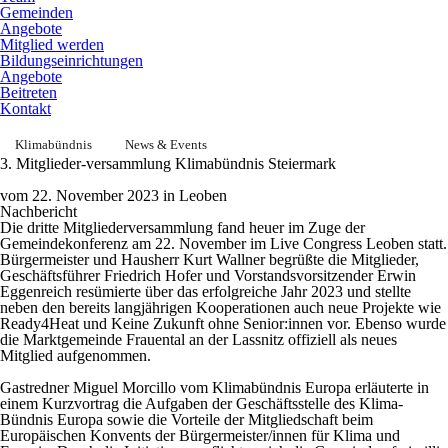
Gemeinden
Angebote
Mitglied werden
Bildungseinrichtungen
Angebote
Beitreten
Kontakt
Klimabündnis
News & Events
3. Mitglieder-versammlung Klimabündnis Steiermark
vom 22. November 2023 in Leoben
Nachbericht
Die dritte Mitgliederversammlung fand heuer im Zuge der
Gemeindekonferenz am 22. November im Live Congress Leoben statt.
Bür­ger­meis­ter und Hausherr Kurt Wall­ner begrüßte die Mitglieder,
Geschäftsführer Friedrich Hofer und Vorstandsvorsitzender Erwin
Eggenreich resümierte über das erfolgreiche Jahr 2023 und stellte
neben den bereits langjährigen Kooperationen auch neue Projekte wie
Ready4Heat und Keine Zukunft ohne Senior:innen vor. Ebenso wurde
die Marktgemeinde Frauental an der Lassnitz offiziell als neues
Mitglied aufgenommen.
Gastredner Miguel Morcillo vom Klimabündnis Europa erläuterte in
einem Kurzvortrag die Aufgaben der Geschäftsstelle des Klima-
Bündnis Europa sowie die Vorteile der Mitgliedschaft beim
Europäischen Konvents der Bürgermeister/innen für Klima und