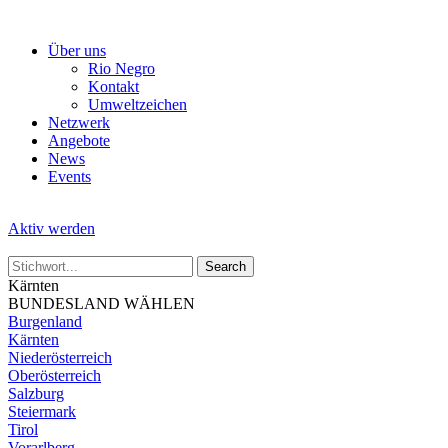
Skip
to
Über uns
the
Rio Negro
content
Kontakt
Umweltzeichen
Netzwerk
Angebote
News
Events
Aktiv werden
Kärnten
BUNDESLAND WÄHLEN
Burgenland
Kärnten
Niederösterreich
Oberösterreich
Salzburg
Steiermark
Tirol
Vorarlberg