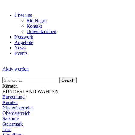
Skip
to
Über uns
the
Rio Negro
content
Kontakt
Umweltzeichen
Netzwerk
Angebote
News
Events
Aktiv werden
Kärnten
BUNDESLAND WÄHLEN
Burgenland
Kärnten
Niederösterreich
Oberösterreich
Salzburg
Steiermark
Tirol
Vorarlberg