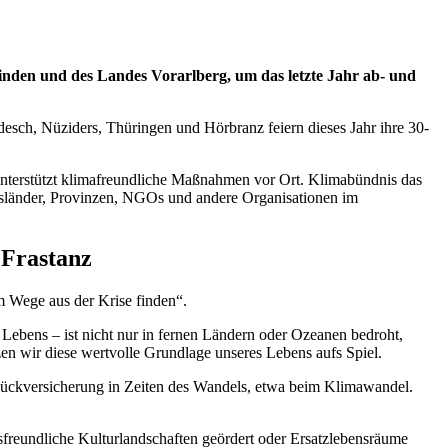
inden und des Landes Vorarlberg, um das letzte Jahr ab- und
esch, Nüziders, Thüringen und Hörbranz feiern dieses Jahr ihre 30-
unterstützt klimafreundliche Maßnahmen vor Ort. Klimabündnis das
sländer, Provinzen, NGOs und andere Organisationen im
 Frastanz
m Wege aus der Krise finden“.
n Lebens – ist nicht nur in fernen Ländern oder Ozeanen bedroht,
n wir diese wertvolle Grundlage unseres Lebens aufs Spiel.
ls Rückversicherung in Zeiten des Wandels, etwa beim Klimawandel.
sfreundliche Kulturlandschaften geördert oder Ersatzlebensräume