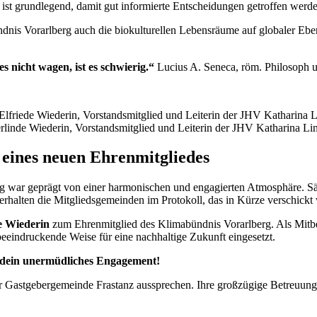
ist grundlegend, damit gut informierte Entscheidungen getroffen werd
nis Vorarlberg auch die biokulturellen Lebensräume auf globaler Ebene
es nicht wagen, ist es schwierig.“
Lucius A. Seneca, röm. Philosoph 
erlinde Wiederin, Vorstandsmitglied und Leiterin der JHV Katharina Lin
eines neuen Ehrenmitgliedes
rg war geprägt von einer harmonischen und engagierten Atmosphäre. 
 erhalten die Mitgliedsgemeinden im Protokoll, das in Kürze verschickt 
e Wiederin
zum Ehrenmitglied des Klimabündnis Vorarlberg. Als Mitb
beeindruckende Weise für eine nachhaltige Zukunft eingesetzt.
r dein unermüdliches Engagement!
astgebergemeinde Frastanz aussprechen. Ihre großzügige Betreuung v