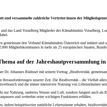
tt und versammelte zahlreiche Vertreter:innen der Mitgliedsgeme
 und das Land Vorarlberg Mitglieder des Klimabündnis Vorarlberg. Lud
dabei.
en gemeinsam den Verband Klimabündnis Österreich und initiiert und 
2.000 Mitgliedskommunen in mehr als 25 europäischen Staaten, Bunde
s Thema auf der Jahreshautpversammlung in
er Dr. Johannes Rüdisser mit seinem Vortrag „Biodiversität, gemeinsa
n Herausforderungen unserer Zeit. Die Biodiversität – die Vielfalt alle
nverbrauch und die immer intensivere Nutzung von Lebensräumen setze
ns nicht nur Nahrung, sauberes Wasser und Luft, sondern fungiert auch a
anpassen und weiterhin seine wichtigen Funktionen erfüllen.
, indem beispielsweise natürliche Lebensräume erhalten, biodiversität