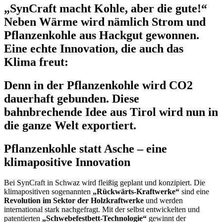
„SynCraft macht Kohle, aber die gute!“
Neben Wärme wird nämlich Strom und
Pflanzenkohle aus Hackgut gewonnen.
Eine echte Innovation, die auch das
Klima freut:
Denn in der Pflanzenkohle wird CO2
dauerhaft gebunden. Diese
bahnbrechende Idee aus Tirol wird nun in
die ganze Welt exportiert.
Pflanzenkohle statt Asche – eine
klimapositive Innovation
Bei
Syn
C
raft
in Schwaz
wird fleißig geplant
und konzipiert
.
Die
klimapositiven
sogenannten
„Rückwärts-Kraftwerke“
sind eine
Revolution im Sektor der Holzkraftwerke
und werden
international stark nachgefragt.
Mit der
selbst entwickelten und
patentierten
„
Schwebefest
bett-Technologie
“
gewinnt
der