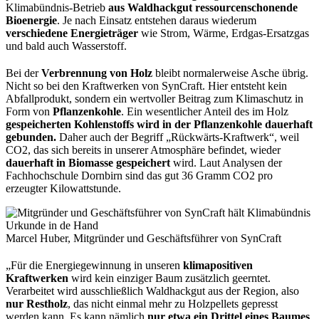
Klimabündnis-Betrieb
aus Waldhackgut
ressourcenschonende
Bioenergie
.
Je nach Einsatz
entstehen daraus wiederum
verschiedene Energieträger
wie Strom, Wärme, Erdgas-Ersatzgas
und bald auch Wasserstoff.
Bei der
Verbrennung von Holz
bleibt normalerweise Asche übrig.
Nicht so bei den Kraftwerken von SynCraft. Hier entsteht kein
Abfallprodukt, sondern ein wertvoller Beitrag zum Klimaschutz in
Form von
Pflanzenkohle
. Ein wesentlicher Anteil des im Holz
gespeicherten Kohlenstoffs wird in der Pflanzenkohle dauerhaft
gebunden.
Daher auch der Begriff „Rückwärts-Kraftwerk“, weil
CO
2
, das sich bereits in unserer Atmosphäre befindet, wieder
dauerhaft in Biomasse gespeichert
wird. Laut Analysen der
Fachhochschule Dornbirn sind das gut 36 Gramm CO
2
pro
erzeugter Kilowattstunde.
Marcel Huber, Mitgründer und Geschäftsführer von SynCraft
„
Für die Energiegewinnung in
unseren
klimapositiven
Kraftwerken
wird kein einziger Baum zusätzlich
geerntet
.
Verarbeitet
wird
ausschließlich
Waldhackgut
aus der Region
, also
nur Restholz
, das
nicht einmal mehr zu Holzpellets gepresst
werden
kann
.
Es kann nämlich
n
ur
etwa ein Drittel
eines Baumes