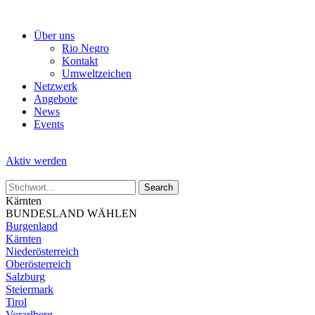
Skip
to
Über uns
the
Rio Negro
content
Kontakt
Umweltzeichen
Netzwerk
Angebote
News
Events
Aktiv werden
Kärnten
BUNDESLAND WÄHLEN
Burgenland
Kärnten
Niederösterreich
Oberösterreich
Salzburg
Steiermark
Tirol
Vorarlberg