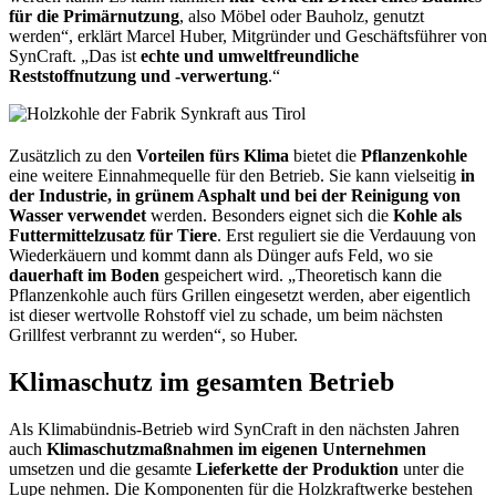
für die Primärnutzung
, also Möbel
oder
Bauholz
,
genutzt
werden
“
,
erklärt
Marcel Huber,
Mitgründer
und Geschäftsführer von
Syn
C
raft
.
„
D
as ist
echte und umweltfreundlich
e
Reststoffnutzung und -verwertung
.“
Zusätzlich zu
den
Vorteilen fürs Klima
bietet di
e
Pflanzenkohle
eine
weitere
Einnahmequelle für
den Betrieb
.
S
ie
kann
vielseitig
in
der Industrie
,
in grünem Asphalt und bei der Reinigung von
Wasser
verwendet
werden
.
Besonders eignet sich die
Kohle als
Futtermittelzusatz für
Tiere
.
Erst
reguliert sie die Verdauung
von
Wiederkäuer
n
und kommt dann als Dünger aufs Feld
, wo sie
dauerhaft
im
Boden
gespeichert wird.
„
Theoretisch kann die
Pflanzenkohle auch fürs Grillen
eingesetzt
werden, aber eigentlich
ist dieser wertvolle Rohstoff viel zu
schade,
um
beim nächsten
Grillfest
verbrannt zu werden
“, so Huber.
Klimaschutz im gesamten Betrieb
Als Klimabündnis-Betrieb wird SynCraft in den nächsten Jahren
auch
Klimaschutzmaßnahmen im eigenen Unternehmen
umsetzen und die gesamte
Lieferkette der Produktion
unter die
Lupe nehmen. Die Komponenten für die Holzkraftwerke bestehen