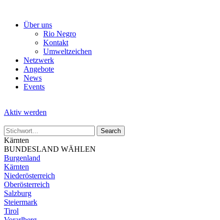
Skip
to
Über uns
the
Rio Negro
content
Kontakt
Umweltzeichen
Netzwerk
Angebote
News
Events
Aktiv werden
Kärnten
BUNDESLAND WÄHLEN
Burgenland
Kärnten
Niederösterreich
Oberösterreich
Salzburg
Steiermark
Tirol
Vorarlberg