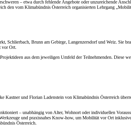
ät erschweren – etwa durch fehlende Angebote oder unzureichende Ans
ich den vom Klimabündnis Österreich organisierten Lehrgang „Mobilität
t, Schlierbach, Brunn am Gebirge, Langenzersdorf und Weiz. Sie bra
 vor Ort.
r Projektideen aus dem jeweiligen Umfeld der Teilnehmenden. Diese w
z. Elke Kastner und Florian Ladenstein von Klimabündnis Österreich ü
 funktioniert – unabhängig von Alter, Wohnort oder individuellen Vorau
Werkzeuge und praxisnahes Know-how, um Mobilität vor Ort inklusiver 
abündnis Österreich.