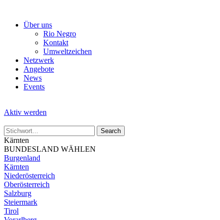
Skip
to
Über uns
the
Rio Negro
content
Kontakt
Umweltzeichen
Netzwerk
Angebote
News
Events
Aktiv werden
Kärnten
BUNDESLAND WÄHLEN
Burgenland
Kärnten
Niederösterreich
Oberösterreich
Salzburg
Steiermark
Tirol
Vorarlberg