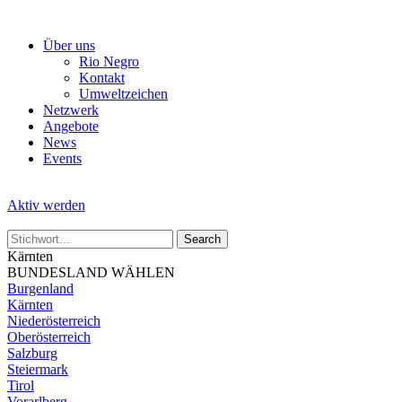
Skip
to
Über uns
the
Rio Negro
content
Kontakt
Umweltzeichen
Netzwerk
Angebote
News
Events
Aktiv werden
Kärnten
BUNDESLAND WÄHLEN
Burgenland
Kärnten
Niederösterreich
Oberösterreich
Salzburg
Steiermark
Tirol
Vorarlberg