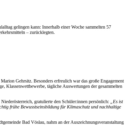
ulalltag gelingen kann: Innerhalb einer Woche sammelten 57
rkehrsmitteln – zurücklegten.
in Marion Gehrsitz. Besonders erfreulich war das große Engagement
ge, Klassenwettbewerbe, tägliche Auswertungen der gesammelten
iederösterreich, gratulierte den Schüler:innen persönlich:
„Es ist
chtig frühe Bewusstseinsbildung für Klimaschutz und nachhaltige
tadtgemeinde Bad Vöslau, nahm an der Auszeichnungsveranstaltung