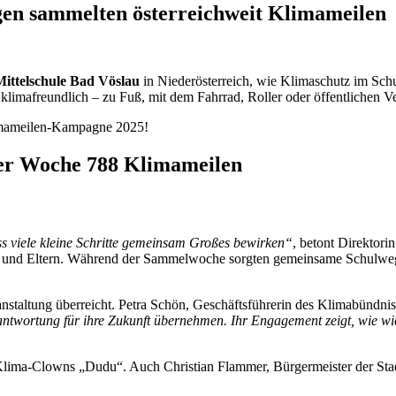
gen sammelten österreichweit Klimameilen
Mittelschule Bad Vöslau
in Niederösterreich, wie Klimaschutz im Sch
limafreundlich – zu Fuß, mit dem Fahrrad, Roller oder öffentlichen Ve
limameilen-Kampagne 2025!
ner Woche 788 Klimameilen
ass viele kleine Schritte gemeinsam Großes bewirken“
, betont Direktor
nen und Eltern. Während der Sammelwoche sorgten gemeinsame Schulwe
taltung überreicht. Petra Schön, Geschäftsführerin des Klimabündnis N
antwortung für ihre Zukunft übernehmen. Ihr Engagement zeigt, wie wi
s Klima-Clowns „Dudu“. Auch Christian Flammer, Bürgermeister der S