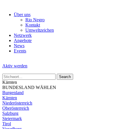
Skip
to
Über uns
the
Rio Negro
content
Kontakt
Umweltzeichen
Netzwerk
Angebote
News
Events
Aktiv werden
Kärnten
BUNDESLAND WÄHLEN
Burgenland
Kärnten
Niederösterreich
Oberösterreich
Salzburg
Steiermark
Tirol
Vorarlberg