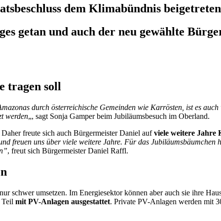
atsbeschluss dem Klimabündnis beigetreten
ges getan und auch der neu gewählte Bürger
 tragen soll
Amazonas
durch österreichische Gemeinden wie Karrösten, ist es auch 
zt werden
„, sagt Sonja Gamper beim Jubiläumsbesuch im Oberland.
. Daher freute sich auch Bürgermeister Daniel auf
viele weitere Jahre
d freuen uns über viele weitere Jahre. Für d
as
Jubiläumsbä
um
chen
h
n
”
,
freut sich
Bürgermeister Daniel Raffl.
en
 nur schwer umsetzen
.
I
m Energiesektor können aber auch sie ihre Hau
 Teil
mit PV-Anlagen ausgestattet
. Private PV-Anlagen werden mit 