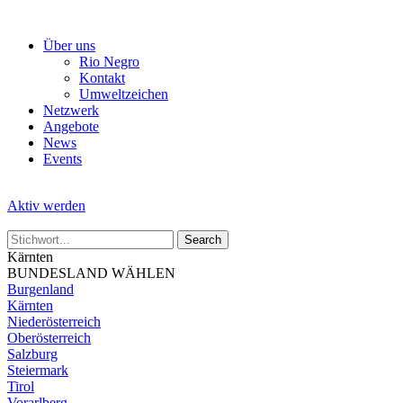
Skip
to
Über uns
the
Rio Negro
content
Kontakt
Umweltzeichen
Netzwerk
Angebote
News
Events
Aktiv werden
Kärnten
BUNDESLAND WÄHLEN
Burgenland
Kärnten
Niederösterreich
Oberösterreich
Salzburg
Steiermark
Tirol
Vorarlberg