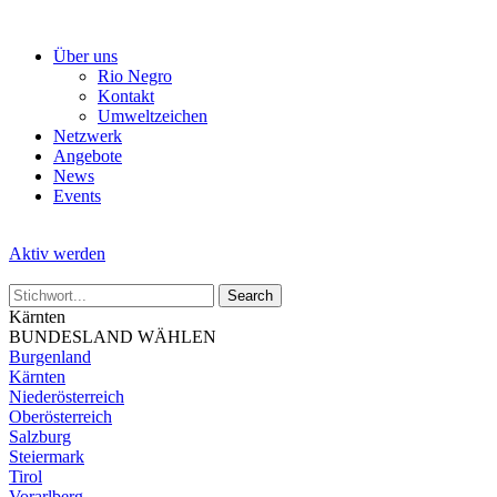
Skip
to
Über uns
the
Rio Negro
content
Kontakt
Umweltzeichen
Netzwerk
Angebote
News
Events
Aktiv werden
Kärnten
BUNDESLAND WÄHLEN
Burgenland
Kärnten
Niederösterreich
Oberösterreich
Salzburg
Steiermark
Tirol
Vorarlberg