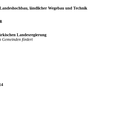
r, Landeshochbau, ländlicher Wegebau und Technik
oß
ärkischen Landesregierung
in Gemeinden fördert
14