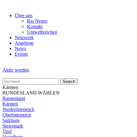
Skip
to
Über uns
the
Rio Negro
content
Kontakt
Umweltzeichen
Netzwerk
Angebote
News
Events
Aktiv werden
Kärnten
BUNDESLAND WÄHLEN
Burgenland
Kärnten
Niederösterreich
Oberösterreich
Salzburg
Steiermark
Tirol
Vorarlberg