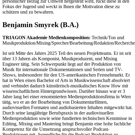
persönlicher Bezug zur Umwelt hergestellt wird, rückt diese in den
Fokus der Jugend und weckt in Ihnen die Motivation diese zu
schützen und zu bewahren.
Benjamin Smyrek (B.A.)
TRIAGON Akademie Medienkomposition:
Technik/Ton und
Musikproduktion/Mixing/Sprecher/Bearbeitung/Redaktion/Recherche
Ist seit Mitte des Jahres 2025 Teil des neuen Projektteams. Er ist seit
über 13 Jahren als Komponist, Musikproduzent, und Mixing
Engineer tätig. Sein Schwerpunkt liegt auf der Produktion von
Musik für internationale Dokumentationen und Serien und TV-
Shows, insbesondere für den US-amerikanischen Fernsehmarkt. Er
hat in Wien einen Bachelor of Arts in Musikwissenschaft absolviert
und verbindet dadurch künstlerisch-musikalisches Know How mit
wissenschaftlichem Hintergrundwissen. Darüber hinaus war er 3
Jahre lang bei einer renommierten Medienproduktionsfirma in Wien
tätig, wo er an der Bearbeitung von Dokumentarfilmen,
audiovisuellen Formaten und audiobasierten Inhalten mitgewirkt hat.
Durch seine langjährige Berufspraxis in der audiovisuellen
Medienproduktion sowie seine fundierten technischen Kenntnisse in
Editing, Mixing und Mastering bringt Benjamin eine hohe fachliche
Kompetenz für die Umsetzung anspruchsvoller Podcast-
Produktionen mit. Jugendliche für die Podcast-Produktion zu