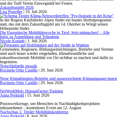
und der Tuifl Verein Einwegmüll bei Festen.
Zukunftsgipfel 2026
Lisa Prazeller
|
19. Juli 2026
In der Region Kitzbüheler Alpen findet ein buntes Herbstprogramm
statt, das mit dem Zukunftsgipfel am 14. Oktober in Wörgl seinen
Höhepunkt findet.
Die Europäische Mobilitätswoche in Tirol: Jetzt mitmachen! – Alle
Infos zu Anmeldung und Teilnahme
Nicole Korlath
|
1. Juli 2026
Gemeinden, Regionen, Bildungseinrichtungen, Betriebe und Vereine
sind auch heuer wieder eingeladen, klimafreundliche und
zukunftsweisende Mobilität vor Ort sichtbar zu machen und dafür zu
begeistern.
Notschlafstelle mosaik
Rocinela Ortiz Castillo
|
29. Juni 2026
Neue Klimabündnis-Betriebe und ausgezeichnete Klimamanager:innen
Rocinela Ortiz Castillo
|
29. Juni 2026
NetWorkMob: HumanFactor-Training
Anna Perktold
|
15. Juni 2026
Praxiswerkzeuge, um Menschen in Nachhaltigkeitsprojekten
mitzunehmen – kostenloses Event am 12. August.
Nachschau 2. Tiroler Mobilitätskonferenz
Anna Perktold
|
8. Juni 2026