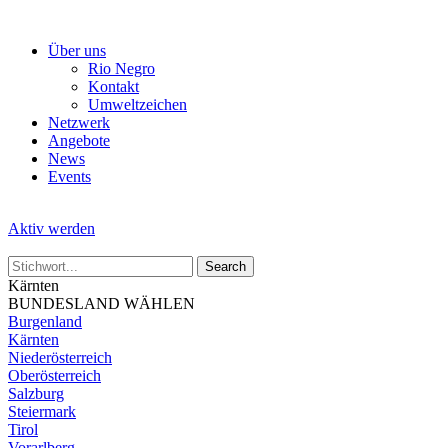
Skip
to
Über uns
the
Rio Negro
content
Kontakt
Umweltzeichen
Netzwerk
Angebote
News
Events
Aktiv werden
Kärnten
BUNDESLAND WÄHLEN
Burgenland
Kärnten
Niederösterreich
Oberösterreich
Salzburg
Steiermark
Tirol
Vorarlberg