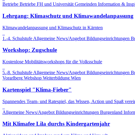
Betriebe
Betriebe
FH und Universität
Gemeinden
Information & Inspi
Lehrgang: Klimaschutz und Klimawandelanpassung
Klimawandelanpassung und Klimaschutz in Kärnten
1.-4. Schulstufe
Allgemeine News/Angebot
Bildungseinrichtungen
B
Workshop: Zugschule
Kostenlose Mobilitätsworkshops für die Volksschule
5.-8. Schulstufe
Allgemeine News/Angebot
Bildungseinrichtungen
B
Vorarlberg
Webshop
Weiterbildung
Wien
Kartenspiel "Klima-Fieber"
Spannendes Team- und Ratespiel, das Wissen, Action und Spaß verein
Allgemeine News/Angebot
Bildungseinrichtungen
Burgenland
Infor
Mit Klimafee Lila durchs Kindergartenjahr