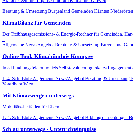
Aktionsideen und Impluse rund um Klima und Umwelt
Beratung & Umsetzung
Burgenland
Gemeinden
Kärnten
Niederöster
KlimaBilanz für Gemeinden
Der Treibhausgasemissions- & Energie-Rechner für Gemeinden. Hand
Allgemeine News/Angebot
Beratung & Umsetzung
Burgenland
Gem
Online Tool: Klimabündnis Kompass
In 8 Handlungsfeldern mittels Selbstevaluierung lokales Engagement 
1.-4. Schulstufe
Allgemeine News/Angebot
Beratung & Umsetzung
B
Vorarlberg
Wien
Mit Klimazwergen unterwegs
Mobilitäts-Leitfaden für Eltern
1.-4. Schulstufe
Allgemeine News/Angebot
Bildungseinrichtungen
B
Schlau unterwegs - Unterrichtsimpulse