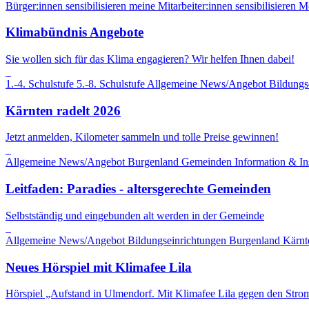
Bürger:innen sensibilisieren
meine Mitarbeiter:innen sensibilisieren
Mo
Klimabündnis Angebote
Sie wollen sich für das Klima engagieren? Wir helfen Ihnen dabei!
1.-4. Schulstufe
5.-8. Schulstufe
Allgemeine News/Angebot
Bildungs
Kärnten radelt 2026
Jetzt anmelden, Kilometer sammeln und tolle Preise gewinnen!
Allgemeine News/Angebot
Burgenland
Gemeinden
Information & In
Leitfaden: Paradies - altersgerechte Gemeinden
Selbstständig und eingebunden alt werden in der Gemeinde
Allgemeine News/Angebot
Bildungseinrichtungen
Burgenland
Kärnt
Neues Hörspiel mit Klimafee Lila
Hörspiel „Aufstand in Ulmendorf. Mit Klimafee Lila gegen den Stro