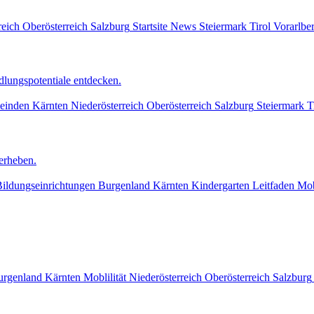
reich
Oberösterreich
Salzburg
Startsite News
Steiermark
Tirol
Vorarlbe
lungspotentiale entdecken.
einden
Kärnten
Niederösterreich
Oberösterreich
Salzburg
Steiermark
T
erheben.
ildungseinrichtungen
Burgenland
Kärnten
Kindergarten
Leitfaden
Mob
urgenland
Kärnten
Moblilität
Niederösterreich
Oberösterreich
Salzburg