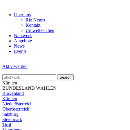
Skip
to
Über uns
the
Rio Negro
content
Kontakt
Umweltzeichen
Netzwerk
Angebote
News
Events
Aktiv werden
Kärnten
BUNDESLAND WÄHLEN
Burgenland
Kärnten
Niederösterreich
Oberösterreich
Salzburg
Steiermark
Tirol
Vorarlberg