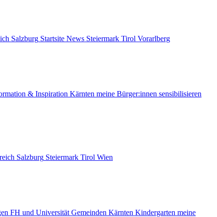
ich
Salzburg
Startsite News
Steiermark
Tirol
Vorarlberg
ormation & Inspiration
Kärnten
meine Bürger:innen sensibilisieren
reich
Salzburg
Steiermark
Tirol
Wien
gen
FH und Universität
Gemeinden
Kärnten
Kindergarten
meine