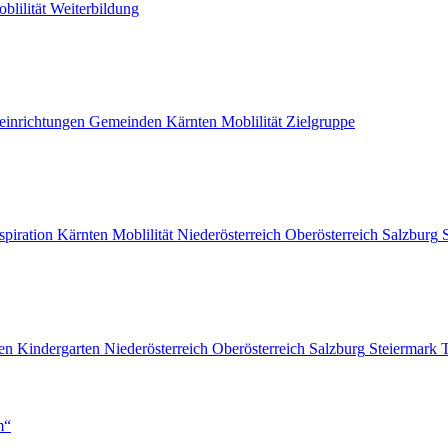
blilität
Weiterbildung
einrichtungen
Gemeinden
Kärnten
Moblilität
Zielgruppe
spiration
Kärnten
Moblilität
Niederösterreich
Oberösterreich
Salzburg
en
Kindergarten
Niederösterreich
Oberösterreich
Salzburg
Steiermark
T
m“