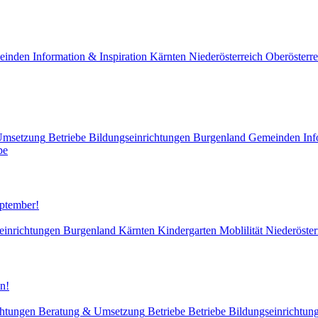
einden
Information & Inspiration
Kärnten
Niederösterreich
Oberösterre
Umsetzung
Betriebe
Bildungseinrichtungen
Burgenland
Gemeinden
Inf
pe
eptember!
einrichtungen
Burgenland
Kärnten
Kindergarten
Moblilität
Niederöster
n!
chtungen
Beratung & Umsetzung
Betriebe
Betriebe
Bildungseinrichtun