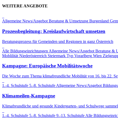
WEITERE ANGEBOTE
Allgemeine News/Angebot
Beratung & Umsetzung
Burgenland
Gem
Prozessbegleitung: Kreislaufwirtschaft umsetzen
Beratungsprozess für Gemeinden und Regionen in ganz Österreich
Alle Bildungseinrichtungen
Allgemeine News/Angebot
Beratung & 
Moblilität
Niederösterreich
Steiermark
Typ
Vorarlberg
Wien
Zielgrup
Kampagne: Europäische Mobilitätswoche
Die Woche zum Thema klimafreundliche Mobilität von 16. bis 22. S
1.-4. Schulstufe
5.-8. Schulstufe
Allgemeine News/Angebot
Bildungs
Klimameilen-Kampagne
Klimafreundliche und gesunde Kindergarten- und Schulwege sammel
1.-4. Schulstufe
5.-8. Schulstufe
9.-13. Schulstufe
Alle Bildungseinri