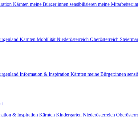
ration
Kärnten
meine Bürger:innen sensibilisieren
meine Mitarbeiter:in
urgenland
Kärnten
Moblilität
Niederösterreich
Oberösterreich
Steierma
urgenland
Information & Inspiration
Kärnten
meine Bürger:innen sensib
t.
mation & Inspiration
Kärnten
Kindergarten
Niederösterreich
Oberösterr