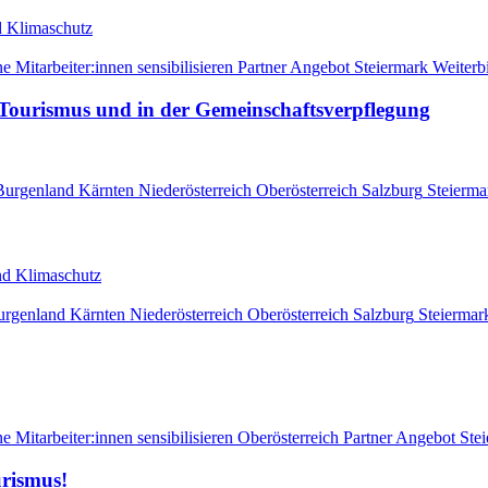
nd Klimaschutz
e Mitarbeiter:innen sensibilisieren
Partner Angebot
Steiermark
Weiterb
 Tourismus und in der Gemeinschaftsverpflegung
Burgenland
Kärnten
Niederösterreich
Oberösterreich
Salzburg
Steierma
 und Klimaschutz
urgenland
Kärnten
Niederösterreich
Oberösterreich
Salzburg
Steiermar
e Mitarbeiter:innen sensibilisieren
Oberösterreich
Partner Angebot
Ste
urismus!