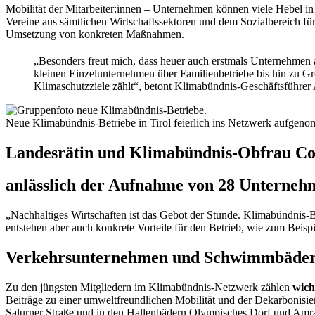
Mobilität der Mitarbeiter:innen – Unternehmen können viele Hebel in
Vereine aus sämtlichen Wirtschaftssektoren und dem Sozialbereich für
Umsetzung von konkreten Maßnahmen.
„Besonders freut mich, dass heuer auch erstmals Unternehmen 
kleinen Einzelunternehmen über Familienbetriebe bis hin zu Gro
Klimaschutzziele zählt“, betont Klimabündnis-Geschäftsführer 
Neue Klimabündnis-Betriebe in Tirol feierlich ins Netzwerk aufgen
Landesrätin und Klimabündnis-Obfrau Co
anlässlich der Aufnahme von 28 Unterneh
„Nachhaltiges Wirtschaften ist das Gebot der Stunde. Klimabündnis-Be
entstehen aber auch konkrete Vorteile für den Betrieb, wie zum Beis
Verkehrsunternehmen und Schwimmbäder 
Zu den jüngsten Mitgliedern im Klimabündnis-Netzwerk zählen
wich
Beiträge zu einer umweltfreundlichen Mobilität und der Dekarbonisi
Salurner Straße und in den Hallenbädern Olympisches Dorf und Amr