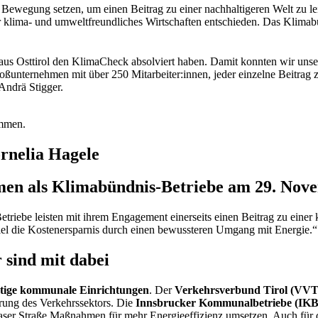
 Bewegung setzen, um einen Beitrag zu einer nachhaltigeren Welt zu le
 klima- und umweltfreundliches Wirtschaften entschieden. Das Klimabün
aus Osttirol den KlimaCheck absolviert haben. Damit konnten wir unse
ßunternehmen mit über 250 Mitarbeiter:innen, jeder einzelne Beitrag z
Andrä Stigger.
ommen.
rnelia Hagele
men als Klimabündnis-Betriebe am 29. Nove
triebe leisten mit ihrem Engagement einerseits einen Beitrag zu einer 
piel die Kostenersparnis durch einen bewussteren Umgang mit Energie.“
sind mit dabei
tige kommunale Einrichtungen
. Der
Verkehrsverbund Tirol (VVT
erung des Verkehrssektors. Die
Innsbrucker Kommunalbetriebe (IKB
aser Straße Maßnahmen für mehr Energieeffizienz umsetzen. Auch für