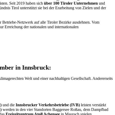
isten. Seit 2019 haben sich
über 100 Tiroler Unternehmen
und
dnis Tirol unterstützt sie bei der Erarbeitung von Zielen und der
r Betriebe-Netzwerk auf alle Tiroler Bezirke ausdehnen. Vom
ur Erreichung der nationalen und internationalen
mber in Innsbruck:
klimagerechten Welt und einer nachhaltigen Gesellschaft. Andererseits
)
und die
Innsbrucker Verkehrsbetriebe (IVB)
leisten verstärkt
)
werden in den vier Standorten Baggersee Roßau, dem Dampfbad
 das
Freizeitzentrum Atoll Achensee
in Maurach spielen