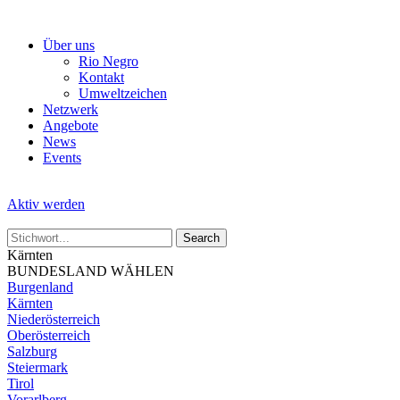
Skip
to
Über uns
the
Rio Negro
content
Kontakt
Umweltzeichen
Netzwerk
Angebote
News
Events
Aktiv werden
Kärnten
BUNDESLAND WÄHLEN
Burgenland
Kärnten
Niederösterreich
Oberösterreich
Salzburg
Steiermark
Tirol
Vorarlberg